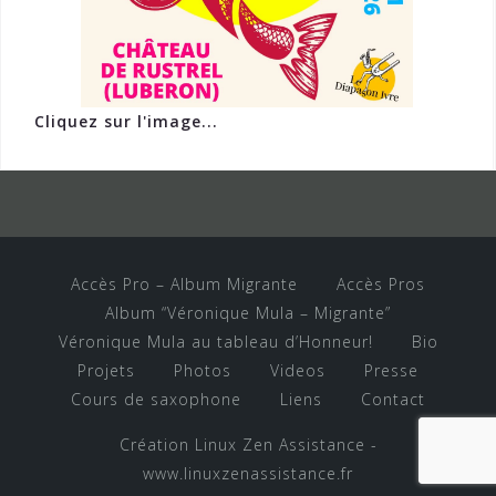
Cliquez sur l'image...
Accès Pro – Album Migrante
Accès Pros
Album “Véronique Mula – Migrante”
Véronique Mula au tableau d’Honneur!
Bio
Projets
Photos
Videos
Presse
Cours de saxophone
Liens
Contact
Création Linux Zen Assistance -
www.linuxzenassistance.fr