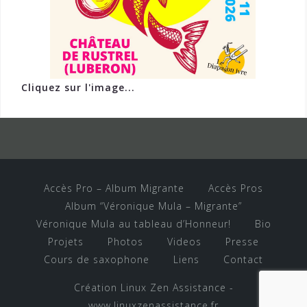
Cliquez sur l'image...
Accès Pro – Album Migrante
Accès Pros
Album “Véronique Mula – Migrante”
Véronique Mula au tableau d’Honneur!
Bio
Projets
Photos
Videos
Presse
Cours de saxophone
Liens
Contact
Création Linux Zen Assistance -
www.linuxzenassistance.fr