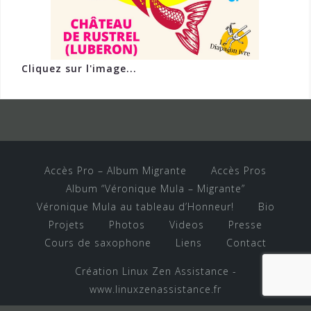
Cliquez sur l'image...
Accès Pro – Album Migrante
Accès Pros
Album “Véronique Mula – Migrante”
Véronique Mula au tableau d’Honneur!
Bio
Projets
Photos
Videos
Presse
Cours de saxophone
Liens
Contact
Création Linux Zen Assistance -
www.linuxzenassistance.fr