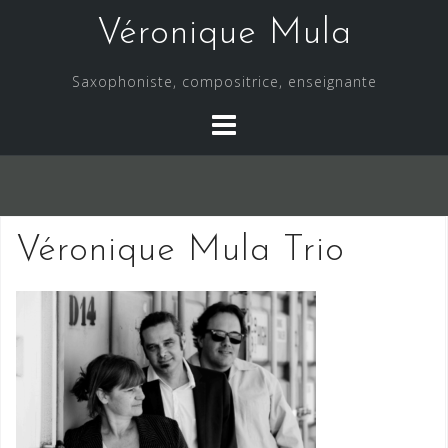
Skip
Véronique Mula
to
content
Saxophoniste, compositrice, enseignante
Véronique Mula Trio