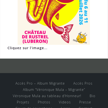
Cliquez sur l'image...
Accès Pro – Album Migrante
Accès Pros
Album “Véronique Mula – Migrante”
Véronique Mula au tableau d’Honneur!
Bio
Projets
Photos
Videos
Presse