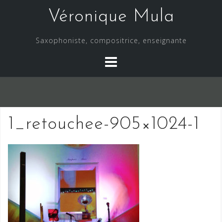
Skip
Véronique Mula
to
content
Saxophoniste, compositrice, enseignante
1_retouchee-905×1024-1